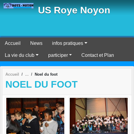
Panneau de gestion des cookies
US Roye Noyon
Accueil
News
infos pratiques
La vie du club
participer
Contact et Plan
Accueil
Noel du foot
NOEL DU FOOT