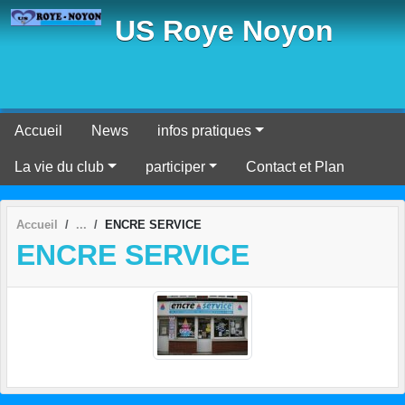
Panneau de gestion des cookies
US Roye Noyon
Accueil
News
infos pratiques
La vie du club
participer
Contact et Plan
Accueil
ENCRE SERVICE
ENCRE SERVICE