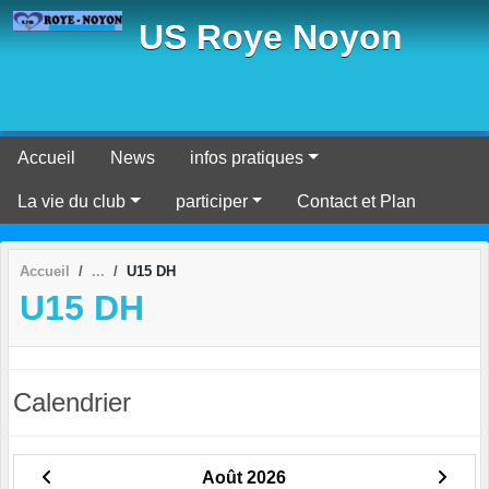
Panneau de gestion des cookies
US Roye Noyon
Accueil
News
infos pratiques
La vie du club
participer
Contact et Plan
Accueil
U15 DH
U15 DH
Calendrier
Août 2026