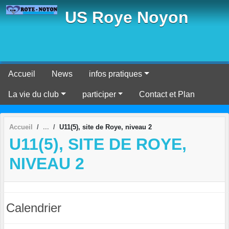
Panneau de gestion des cookies
US Roye Noyon
Accueil
News
infos pratiques
La vie du club
participer
Contact et Plan
Accueil
U11(5), site de Roye, niveau 2
U11(5), SITE DE ROYE,
NIVEAU 2
Calendrier